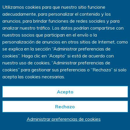
Política de uso de cookies
|
Utilizamos cookies para que nuestro sitio funcione
Administrar preferencias de cookies
|
adecuadamente, para personalizar el contenido y los
Sus opciones de privacidad
anuncios, para brindar funciones de redes sociales y para
Copyright © 2023 IQVIA.
analizar nuestro tráfico. Los datos podrían compartirse con
Todos los derechos reservados.
nuestros socios que participan en el envío o la
www.IQVIA.com
personalización de anuncios en otros sitios de Internet, como
se explica en la sección
“
Administrar preferencias de
Este sitio web está diseñado solo para residentes de los
cookies
”
. Haga clic en
“
Acepto
”
si está de acuerdo con
EE. UU.
nuestro uso de cookies, “Administrar preferencias de
cookies” para gestionar sus preferencias o
“
Rechazo
”
si solo
*En un estudio de investigación clínica, los participantes pueden recibir un
medicamento en fase de investigación que no ha sido aprobado por las
acepta las cookies necesarias.
autoridades reguladoras, un medicamento o intervención comparativos ya
aprobados o una sustancia inactiva llamada placebo, según sea el diseño del
estudio (se referirá a todos como "medicamento del estudio"). Es posible que
Acepto
no se beneficie del medicamento del estudio al que sea asignado, y le
explicaremos los principales riesgos y requisitos conocidos de la participación
Rechazo
en un estudio antes de que decida participar. Según el estudio, es posible que
haya una compensación y un reembolso razonable de los gastos de traslado.
La duración del estudio puede variar.
Administrar preferencias de cookies